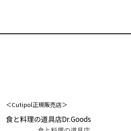
＜Cutipol正規販売店＞
食と料理の道具店Dr.Goods