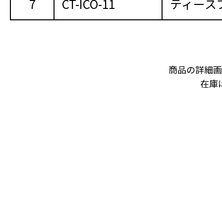
7
CT-ICO-11
ティース
商品の詳細画
在庫